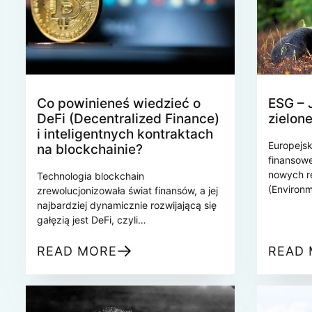
branży fi
także zdobywać certyfikaty związane z
technologiami finansowymi i cyfrową
transformacją, które mogą stać się
kluczowe w rekrutacjach na nowe
stanowiska w InsurTech.
Co powinieneś wiedzieć o
ESG – 
DeFi (Decentralized Finance)
zielon
i inteligentnych kontraktach
Europejsk
na blockchainie?
finansow
nowych r
Technologia blockchain
(Environm
zrewolucjonizowała świat finansów, a jej
które wym
najbardziej dynamicznie rozwijającą się
zakresie 
gałęzią jest DeFi, czyli
środowisk
zdecentralizowane finanse. DeFi to
zarządza
ekosystem usług finansowych
READ MORE
READ
firma row
działających na blockchainie, który
publikowa
eliminuje pośredników, takich jak banki
uwzględn
czy instytucje finansowe. Zamiast tego,
i społecz
transakcje i operacje są zarządzane za