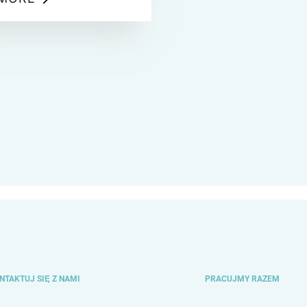
tuczna inteligencja, blockchain
omatyzacja procesów sprawiają,
je przyszłości wymagają
wanych, specjalistycznych
ści.
NTAKTUJ SIĘ Z NAMI
PRACUJMY RAZEM