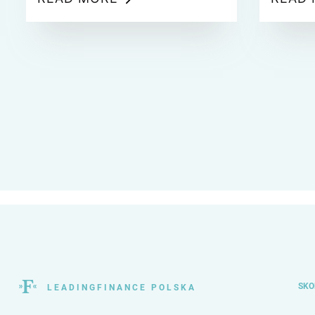
tradycyjną gotówkę, zwiększając
pracy. Sz
efektywność transakcji i poprawiając
oraz aut
transparentność systemu finansowego.
że profes
Wprowadzenie CBDC ma jednak także
zaawanso
głębokie konsekwencje dla działów
umiejętno
finansowych, księgowych i
rachunkowych w firmach. Jakie zmiany
należy przewidzieć i jak się do nich
przygotować?
SKO
L E A D I N G F I N A N C E P O L S K A