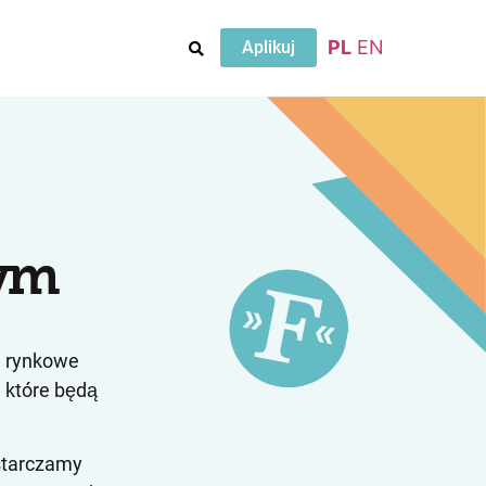
PL
EN
Aplikuj
wym
i rynkowe
, które będą
ostarczamy