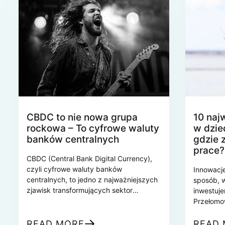
tego przy
pomocą inteligentnych kontraktów –
aby speł
automatycznych programów
wykonujących określone zadania
zgodnie z zapisanymi regułami.
CBDC to nie nowa grupa
10 naj
rockowa – To cyfrowe waluty
w dzie
banków centralnych
gdzie 
prace?
CBDC (Central Bank Digital Currency),
czyli cyfrowe waluty banków
Innowacje
centralnych, to jedno z najważniejszych
sposób, w
zjawisk transformujących sektor
inwestuje
finansowy. Banki centralne na całym
Przełomow
świecie pracują nad wdrożeniem
niedawno
cyfrowych walut, które mogą zastąpić
wizją, dz
READ MORE
READ