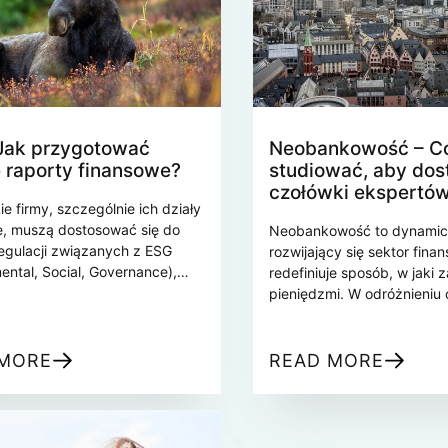
nansowej i technologicznej.
raportowania aktywów w fi
księgowi muszą wiedzieć,
za tym trendem?
Jak przygotować
Neobankowość – C
e raporty finansowe?
studiować, aby dos
czołówki ekspertó
ie firmy, szczególnie ich działy
e, muszą dostosować się do
Neobankowość to dynamic
egulacji związanych z ESG
rozwijający się sektor fina
ental, Social, Governance),
redefiniuje sposób, w jaki
agają przejrzystości w
pieniędzmi. W odróżnieniu
wpływu działalności na
tradycyjnych banków, neob
o, kwestie społeczne oraz
w pełni cyfrowo, oferując
nie korporacyjne. Czy Twoja
usługi finansowe bez potr
 MORE
READ MORE
niez jest zobowiązana do
fizycznych placówek. Dzię
nia bilansów
wykorzystaniu technologii 
iających wpływ na środowisko
chmury obliczeniowej, neo
eństwo? Czy wiesz, jak się do
zapewniają użytkownikom 