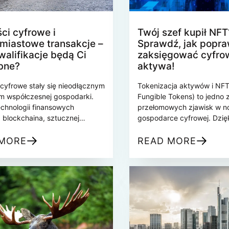
ści cyfrowe i
Twój szef kupił NFT
miastowe transakcje –
Sprawdź, jak popra
walifikacje będą Ci
zaksięgować cyfro
bne?
aktywa!
 cyfrowe stały się nieodłącznym
Tokenizacja aktywów i NF
m współczesnej gospodarki.
Fungible Tokens) to jedno z
chnologii finansowych
przełomowych zjawisk w n
, blockchaina, sztucznej
gospodarce cyfrowej. Dzięk
cji oraz rosnące
blockchain możliwe stało si
owanie na szybkie i
przekształcanie tradycyjn
 MORE
READ MORE
e transakcje sprawiają, że
takich jak nieruchomości, d
n dynamicznie się rozwija i
czy instrumenty finansowe
e coraz więcej specjalistów.
tokeny, które można łatwo
płatnościach cyfrowych
przechowywać, wymieniać 
ednak odpowiednich
sprzedawać na globalnych
cji, które można zdobyć
ogromna zmiana, która w
a studiach, jak i poprzez
księgowych nowego podejś
az praktyczne doświadczenie w
ewidencjonowania, wyceny 