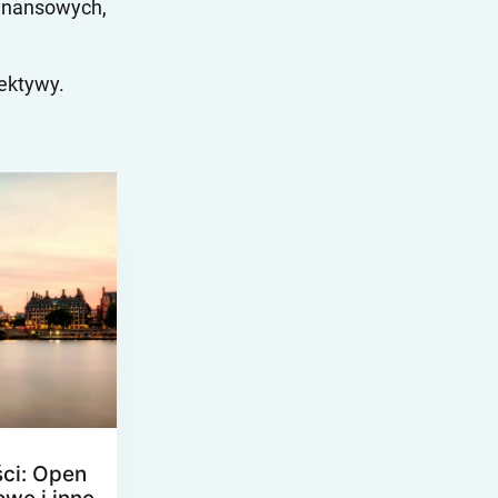
finansowych,
pektywy.
ci: Open