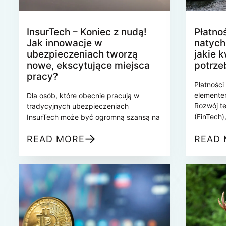
InsurTech – Koniec z nudą!
Płatno
Jak innowacje w
natych
ubezpieczeniach tworzą
jakie k
nowe, ekscytujące miejsca
potrze
pracy?
Płatności
elemente
Dla osób, które obecnie pracują w
Rozwój te
tradycyjnych ubezpieczeniach
(FinTech)
InsurTech może być ogromną szansą na
inteligen
rozwój kariery. Agenci ubezpieczeniowi,
zapotrzeb
analitycy i specjaliści ds. likwidacji szkód
READ MORE
READ
bezpieczn
mogą zwiększyć swoją konkurencyjność
sektor te
na rynku, ucząc się obsługi narzędzi
potrzebuj
analitycznych, podstaw sztucznej
Praca w 
inteligencji oraz technologii blockchain.
wymaga j
Szczególnie znajomość automatyzacji
kwalifika
procesów, pracy z danymi oraz
zarówno n
systemów CRM wspierających sprzedaż
kursy or
cyfrową otwiera nowe możliwości. Warto