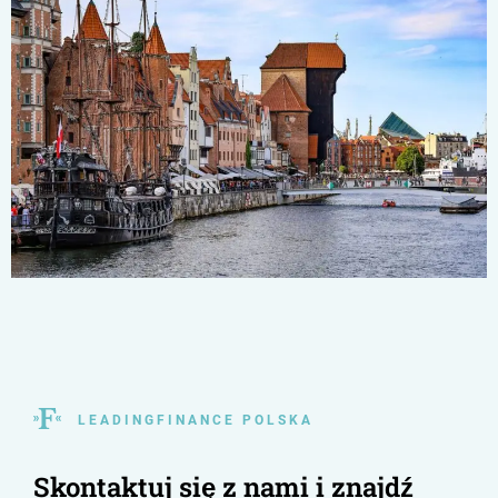
L E A D I N G F I N A N C E P O L S K A
Skontaktuj się z nami i znajdź