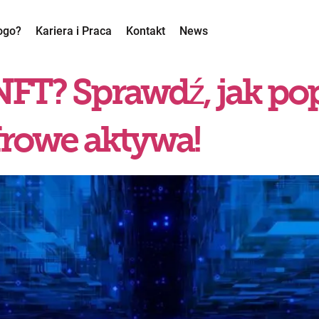
ogo?
Kariera i Praca
Kontakt
News
 NFT? Sprawdź, jak p
frowe aktywa!