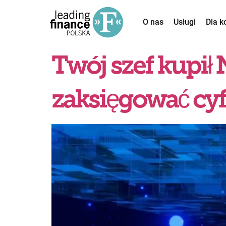
O nas
Usługi
Dla k
Twój szef kupił
zaksięgować cy