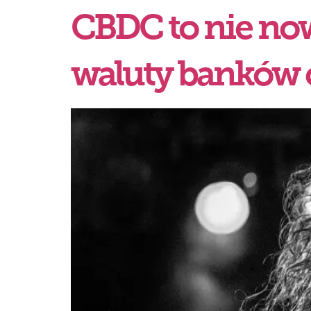
CBDC to nie no
waluty banków 