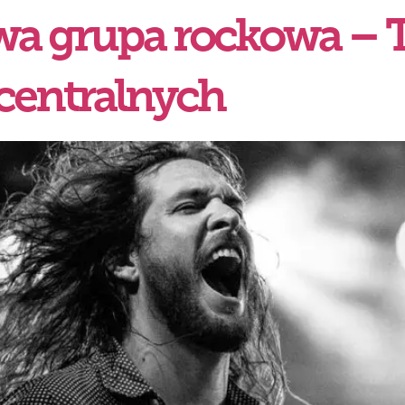
wa grupa rockowa – 
centralnych