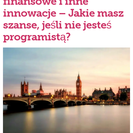
finansowe i inne
innowacje – Jakie masz
szanse, jeśli nie jesteś
programistą?