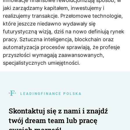
Innowacje finansowe rewolucjonizują sposób, w
jaki zarządzamy kapitałem, inwestujemy i
realizujemy transakcje. Przełomowe technologie,
które jeszcze niedawno wydawały się
futurystyczną wizją, dziś na nowo definiują rynek
pracy. Sztuczna inteligencja, blockchain oraz
automatyzacja procesów sprawiają, że profesje
przyszłości wymagają zaawansowanych,
specjalistycznych umiejętności.
L E A D I N G F I N A N C E P O L S K A
Skontaktuj się z nami i znajdź
twój dream team lub pracę
swoich marzeń!