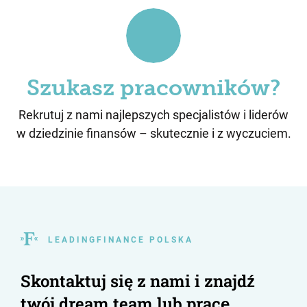
Szukasz pracowników?
Rekrutuj z nami najlepszych specjalistów i liderów
w dziedzinie finansów – skutecznie i z wyczuciem.
L E A D I N G F I N A N C E P O L S K A
Skontaktuj się z nami i znajdź
twój dream team lub pracę